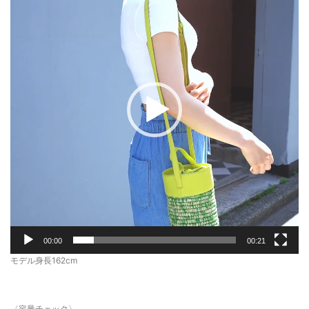
レ
ー
ヤ
ー
00:00
00:21
モデル身長162cm
〈容量チェック〉