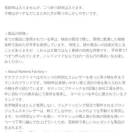
長財布は入りませんが、二つ折り財布は入ります。
小物はポーチなどにまとめた方が取り出しがしやすいです。
＜製品の特徴＞
全ての製品に使用されている革は、独自の製法で鞣し、環境に配慮した植物
染料で染めた仔羊革を使用しています。 特性上、跡や風合いの誤差が生じる
ことがありますが、これらは欠陥ではなく素材の自然な特徴です。 手作業で1
つずつ作られています。ハンドメイドならではの一点ものの風合いをお楽し
みください。
＜About Naterra Factory＞
ナテラファクトリーはモロッコの特別なラムレザーを使った革小物を作るフ
ランスのブランドです。1999年以来使いやすい形と流行の色を取り入れた革
小物を作り続けています。モロッコにブティックを2店舗と自社工場を持ち、
年に2回パリの展示会にて新作を発表し、ヨーロッパを中心に愛されているブ
ランドです。
化学物質をほとんど使用しない、ラムディッピング技法で製作されるプロン
ジュラムスキンレザーは、軽くてしなやか、シルクのような手触りを実現し
ます。その特別なレザーを使い、マラケシュの職人達が伝統の技術を使い一
つ一つ丁寧に編んで仕上げていくため、芸術的で美しいエレガントな製品が
生まれます。