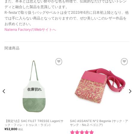
また、本革とは思えない鮮やかな色も特徴で、伝統的なだけではないトレン
ディと融合した製品を意識しています。
R-festaで取り扱うバッグやベルトは全て2023年6月に日本初上陸となり、他
では手に入らない商品となっておりますので、ぜひ美しいこのレザー作品を
お求めください。
Naterra FactoryのWebサイトへ
関連商品
お気に
お気に
入りに
入りに
追加し
追加し
ました
ました
在庫切れ
【限定1点】SAC FILET TRESSE Lagon(サ
SAC ASSANTE N°2 Begonia (サック・ア
ック・フィレ・トゥレス・ラゴン)
サンテ・No.2 ベゴニア)
¥
52,800
税込