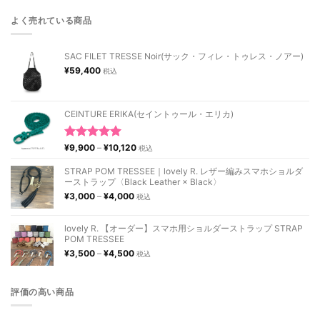
よく売れている商品
SAC FILET TRESSE Noir(サック・フィレ・トゥレス・ノアー)
¥
59,400
税込
CEINTURE ERIKA(セイントゥール・エリカ)
価
5段階中
¥
9,900
–
¥
10,120
税込
格
5.00
の評価
帯:
STRAP POM TRESSEE｜lovely R. レザー編みスマホショルダ
¥9,900
ーストラップ〈Black Leather × Black〉
–
価
¥
3,000
–
¥
4,000
税込
¥10,120
格
帯:
¥3,000
lovely R. 【オーダー】スマホ用ショルダーストラップ STRAP
–
POM TRESSEE
¥4,000
価
¥
3,500
–
¥
4,500
税込
格
帯:
¥3,500
評価の高い商品
–
¥4,500