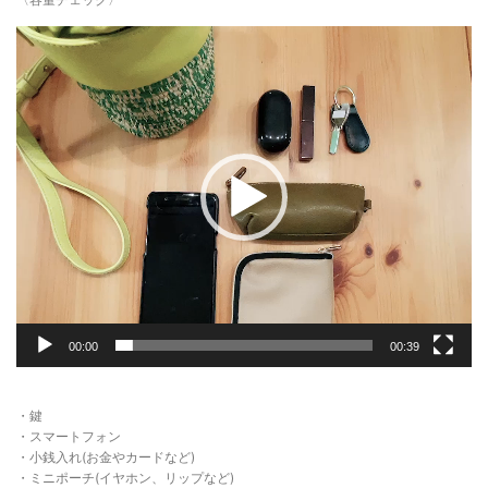
動
画
プ
レ
ー
ヤ
ー
00:00
00:39
・鍵
・スマートフォン
・小銭入れ(お金やカードなど)
・ミニポーチ(イヤホン、リップなど)