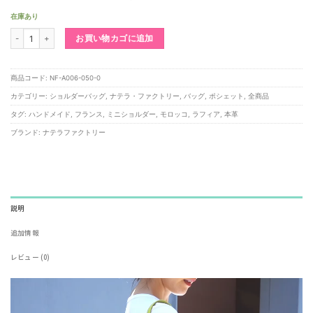
在庫あり
SAC ASSANTE N°4 Citron (サック・アサンテ・No.4 シトロン)個
お買い物カゴに追加
商品コード:
NF-A006-050-0
カテゴリー:
ショルダーバッグ
,
ナテラ・ファクトリー
,
バッグ
,
ポシェット
,
全商品
タグ:
ハンドメイド
,
フランス
,
ミニショルダー
,
モロッコ
,
ラフィア
,
本革
ブランド:
ナテラファクトリー
説明
追加情報
レビュー (0)
動
画
プ