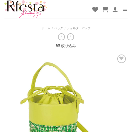
Skip
to
content
ホーム
/
バッグ
/
ショルダーバッグ
絞り込み
お気
に入
りに
追加
しま
した