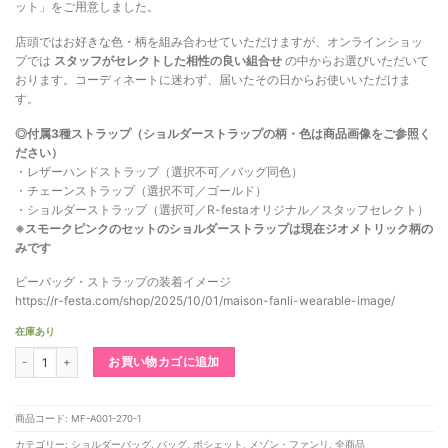
ット」をご用意しました。
店頭ではお好きな色・柄を組み合わせていただけますが、オンラインショッ
プでは
スタッフがセレクトした相性の良い組合せ
の中からお選びいただいて
おります。コーディネートに迷わず、届いたその日からお使いいただけま
す。
◎付属3種ストラップ（ショルダーストラップの柄・色は商品画像をご参照く
ださい）
・レザーハンドストラップ（選択不可／バッグ同色）
・チェーンストラップ（選択不可／ゴールド）
・ショルダーストラップ（選択可／R-festaオリジナル／スタッフセレクト）
※スモークピンクのセットのショルダーストラップは現在ジオメトリック柄の
みです
ビーバッグ・ストラップの装着イメージ
https://r-festa.com/shop/2025/10/01/maison-fanli-wearable-image/
在庫あり
ビーバッグ スモークピンク - 3種ストラップ付個
お買い物カゴに追加
商品コード:
MF-A001-270-1
カテゴリー:
ショルダーバッグ
,
バッグ
,
ポシェット
,
メゾン・ファンリ
,
全商品