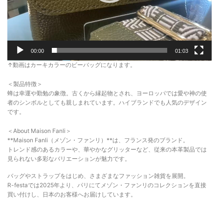
00:00
01:03
↑動画はカーキカラーのビーバッグになります。
＜製品特徴＞
蜂は幸運や勤勉の象徴。古くから縁起物とされ、ヨーロッパでは愛や神の使
者のシンボルとしても親しまれています。ハイブランドでも人気のデザイン
です。
＜About Maison Fanli＞
**Maison Fanli（メゾン・ファンリ）**は、フランス発のブランド。
トレンド感のあるカラーや、華やかなグリッターなど、従来の本革製品では
見られない多彩なバリエーションが魅力です。
バッグやストラップをはじめ、さまざまなファッション雑貨を展開。
R-festaでは2025年より、パリにてメゾン・ファンリのコレクションを直接
買い付けし、日本のお客様へお届けしています。