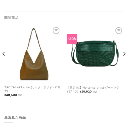
関連商品
-20%
お気に
お気に
入りに
入りに
追加し
追加し
ました
ました
SAC TALYA Laurier(サック・タリヤ・ロリ
【限定1点】Hortense ショルダーバッグ
エ)
元
現
¥
37,400
¥
29,920
税込
の
在
¥
49,500
税込
価
の
格
価
は
格
¥37,400
は
で
¥29,920
し
で
た。
す。
最近見た商品