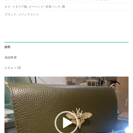
タグ:
イタリア製
,
ビーバッグ
,
本革バッグ
,
蜂
ブランド:
メゾンファンリ
説明
追加情報
レビュー (0)
動
画
プ
レ
ー
ヤ
ー