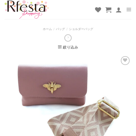
Skip
to
content
ホーム
/
バッグ
/
ショルダーバッグ
絞り込み
お気
に入
りに
追加
しま
した