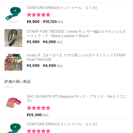
CEINTURE ERIKA(セイントゥール・エリカ)
価
5段階中
¥
9,900
–
¥
10,120
税込
格
5.00
の評価
帯:
STRAP POM TRESSEE｜lovely R. レザー編みスマホショルダ
¥9,900
ーストラップ〈Black Leather × Black〉
–
価
¥
3,000
–
¥
4,000
税込
¥10,120
格
帯:
¥3,000
lovely R. 【オーダー】スマホ用ショルダーストラップ STRAP
–
POM TRESSEE
¥4,000
価
¥
3,500
–
¥
4,500
税込
格
帯:
¥3,500
評価の高い商品
–
¥4,500
SAC ASSANTE N°2 Begonia (サック・アサンテ・No.2 ベゴニ
ア)
5段階中
¥
25,300
税込
5.00
の評価
CEINTURE ERIKA(セイントゥール・エリカ)