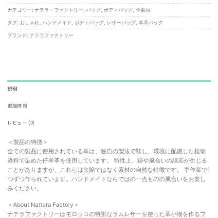
カテゴリー:
ナテラ・ファクトリー
,
バッグ
,
ボディバッグ
,
全商品
タグ:
おしゃれ
,
ハンドメイド
,
ボディバッグ
,
レザーバッグ
,
本革バッグ
ブランド:
ナテラファクトリー
説明
追加情報
レビュー (0)
＜製品の特徴＞
全ての製品に使用されている革は、独自の製法で鞣し、環境に配慮した植物
染料で染めた仔羊革を使用しています。 特性上、跡や風合いの誤差が生じる
ことがありますが、これらは欠陥ではなく素材の自然な特徴です。 手作業で1
つずつ作られています。ハンドメイドならではの一点ものの風合いをお楽し
みください。
＜About Nattera Factory＞
ナテラファクトリーはモロッコの特別なラムレザーを使った革小物を作るフ