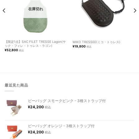
入りに
入りに
追加し
追加し
ました
ました
在庫切れ
【限定1点】SAC FILET TRESSE Lagon(サ
MIKO TRESSEE(ミコ・トゥレス)
ック・フィレ・トゥレス・ラゴン)
¥
19,800
税込
¥
52,800
税込
最近見た商品
ビーバッグ スモークピンク - 3種ストラップ付
¥
24,200
税込
ビーバッグ オレンジ - 3種ストラップ付
¥
24,200
税込