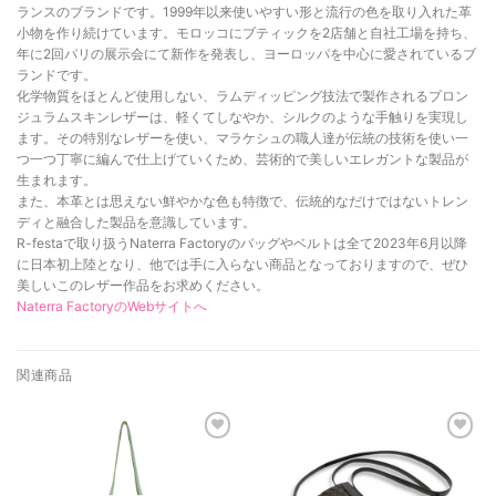
ランスのブランドです。1999年以来使いやすい形と流行の色を取り入れた革
小物を作り続けています。モロッコにブティックを2店舗と自社工場を持ち、
年に2回パリの展示会にて新作を発表し、ヨーロッパを中心に愛されているブ
ランドです。
化学物質をほとんど使用しない、ラムディッピング技法で製作されるプロン
ジュラムスキンレザーは、軽くてしなやか、シルクのような手触りを実現し
ます。その特別なレザーを使い、マラケシュの職人達が伝統の技術を使い一
つ一つ丁寧に編んで仕上げていくため、芸術的で美しいエレガントな製品が
生まれます。
また、本革とは思えない鮮やかな色も特徴で、伝統的なだけではないトレン
ディと融合した製品を意識しています。
R-festaで取り扱うNaterra Factoryのバッグやベルトは全て2023年6月以降
に日本初上陸となり、他では手に入らない商品となっておりますので、ぜひ
美しいこのレザー作品をお求めください。
Naterra FactoryのWebサイトへ
関連商品
お気に
お気に