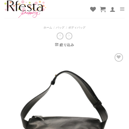
Skip
to
content
ホーム
/
バッグ
/
ボディバッグ
絞り込み
お気
に入
りに
追加
しま
した