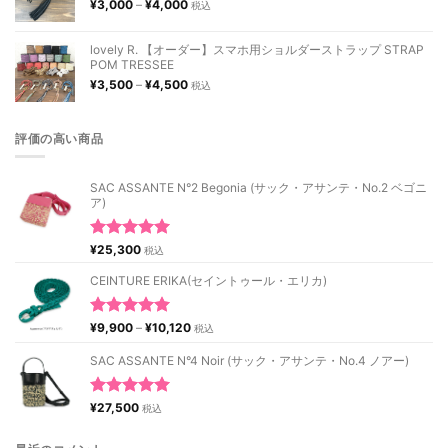
価
¥
3,000
–
¥
4,000
税込
¥10,120
格
帯:
¥3,000
lovely R. 【オーダー】スマホ用ショルダーストラップ STRAP
–
POM TRESSEE
¥4,000
価
¥
3,500
–
¥
4,500
税込
格
帯:
¥3,500
評価の高い商品
–
¥4,500
SAC ASSANTE N°2 Begonia (サック・アサンテ・No.2 ベゴニ
ア)
5段階中
¥
25,300
税込
5.00
の評価
CEINTURE ERIKA(セイントゥール・エリカ)
価
5段階中
¥
9,900
–
¥
10,120
税込
格
5.00
の評価
帯:
SAC ASSANTE N°4 Noir (サック・アサンテ・No.4 ノアー)
¥9,900
–
¥10,120
5段階中
¥
27,500
税込
5.00
の評価