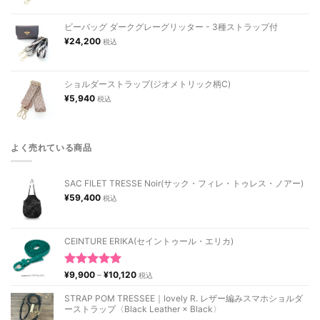
ビーバッグ ダークグレーグリッター - 3種ストラップ付
¥
24,200
税込
ショルダーストラップ(ジオメトリック柄C)
¥
5,940
税込
よく売れている商品
SAC FILET TRESSE Noir(サック・フィレ・トゥレス・ノアー)
¥
59,400
税込
CEINTURE ERIKA(セイントゥール・エリカ)
価
5段階中
¥
9,900
–
¥
10,120
税込
格
5.00
の評価
帯:
STRAP POM TRESSEE｜lovely R. レザー編みスマホショルダ
¥9,900
ーストラップ〈Black Leather × Black〉
–