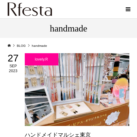
handmade
BLOG
handmade
27
lovely.R
SEP
2023
ハンドメイドマルシェ東京