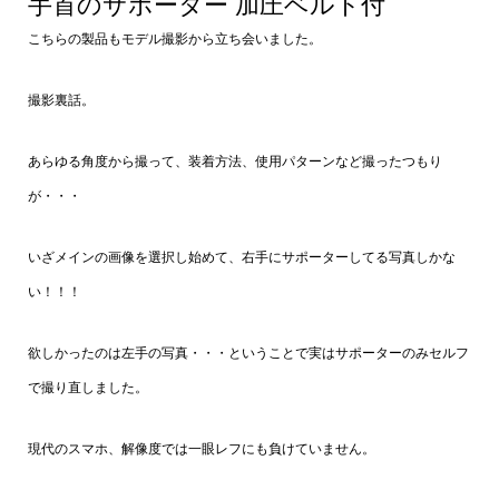
手首のサポーター 加圧ベルト付
商品パッケージ
こちらの製品もモデル撮影から立ち会いました。
撮影裏話。
あらゆる角度から撮って、装着方法、使用パターンなど撮ったつもり
が・・・
いざメインの画像を選択し始めて、右手にサポーターしてる写真しかな
い！！！
欲しかったのは左手の写真・・・ということで実はサポーターのみセルフ
で撮り直しました。
現代のスマホ、解像度では一眼レフにも負けていません。