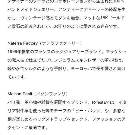
デザイナーのゾーラとのコラボレーションから生まれた100％
ハンドメイドジュエリー。アンティークディーラーの経歴を生
かし、ヴィンテージ感とモダンを融合。マットな18Kゴールド
と貴石の組み合わせが、お守りのように愛される存在です。
Naterra Factory（ナテラファクトリー）
1999年創業のフランスのラグジュアリーブランド。マラケシュ
の職人技で仕立てたプロンジュラムスキンレザーの革小物は、
軽やかでシルクのような手触り。ヨーロッパで長年愛され続け
ています。
Maison Fanli（メゾンファンリ）
パリ発、革小物や雑貨を展開するブランド。R-festaでは、イタ
リア製牛革を使った蜂モチーフの「ビー・バッグ」や、多彩な
柄が楽しめるバッグストラップをセレクト。ファッションのア
クセントに最適です。