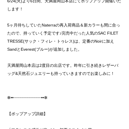
6/24(火)より6日間、天満屋岡山本店にてポップアップ開催いた
します！
5ヶ月待ちしていたNaterraの再入荷商品＆新カラーも間に合っ
たので、持っていく予定です♪完売中だった人気のSAC FILET
TRESSE(サック・フィレ・トゥレス)は、定番のNoirに加え
SandとEverest(ブルー)が追加しました。
天満屋岡山本店は2度目の出店です。昨年に引き続きレザーバ
ッグ&天然石ジュエリーも持っていきますのでお楽しみに！
✼••┈┈┈┈┈┈┈┈┈┈┈┈••✼
【ポップアップ詳細】