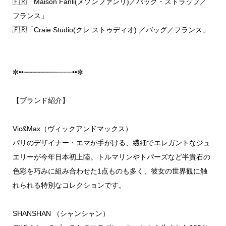
🇫🇷「Maison Fanli(メゾンファンリ)／バッグ・ストラップ／
フランス」
🇫🇷「Craie Studio(クレ ストゥディオ) ／バッグ／フランス」
✼••┈┈┈┈┈┈┈┈┈┈┈┈••✼
【ブランド紹介】
Vic&Max（ヴィックアンドマックス）
パリのデザイナー・エマが手がける、繊細でエレガントなジュ
エリーが今年日本初上陸。トルマリンやトパーズなど半貴石の
色彩を巧みに組み合わせた1点ものも多く、彼女の世界観に触
れられる特別なコレクションです。
SHANSHAN （シャンシャン）